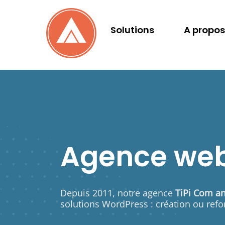
Skip
to
Solutions
A propos
content
Agence web
Depuis 2011, notre agence
TiPi Com a
solutions WordPress :
création ou refo